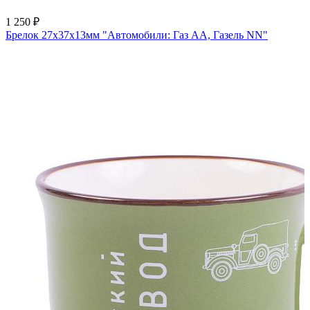
1 250 ₽
Брелок 27х37х13мм "Автомобили: Газ АА, Газель NN"