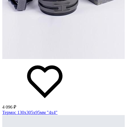
4 096 ₽
Термос 130х305х95мм "4х4"