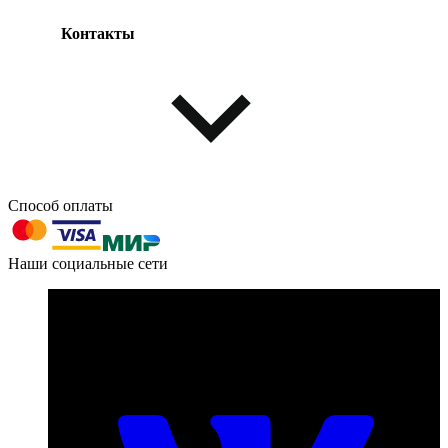
Контакты
Одежда и обувь
Аксессуары
Способ оплаты
603004, г. Нижний Новгород, проспект Ленина, д. 95
Наши социальные сети
Номер телефона для связи:
пн-пт с 09:00 до 18:00
+7 (831) 290-86-98