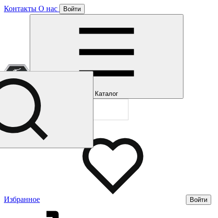
Контакты
О нас
Войти
Отлично!
Подписка
Каталог
Будем направля
Мы уже направл
Газмерч
Избранное
Войти