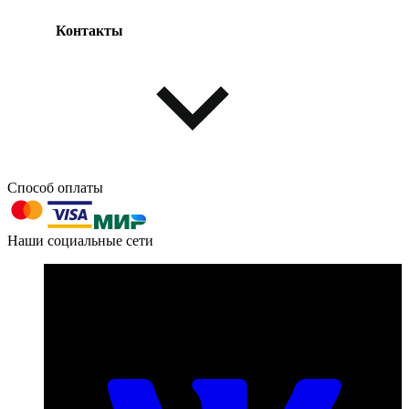
Контакты
Одежда и обувь
Аксессуары
Способ оплаты
603004, г. Нижний Новгород, проспект Ленина, д. 95
Наши социальные сети
Номер телефона для связи:
пн-пт с 09:00 до 18:00
+7 (831) 290-86-98