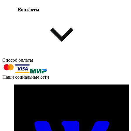
Контакты
Одежда и обувь
Аксессуары
Способ оплаты
603004, г. Нижний Новгород, проспект Ленина, д. 95
Наши социальные сети
Номер телефона для связи:
пн-пт с 09:00 до 18:00
+7 (831) 290-86-98