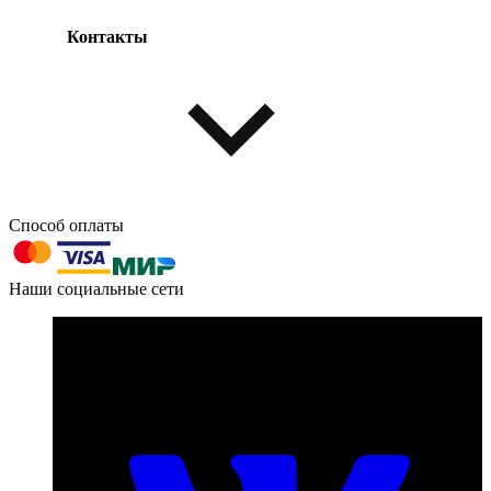
Контакты
Одежда и обувь
Аксессуары
Способ оплаты
603004, г. Нижний Новгород, проспект Ленина, д. 95
Наши социальные сети
Номер телефона для связи:
пн-пт с 09:00 до 18:00
+7 (831) 290-86-98