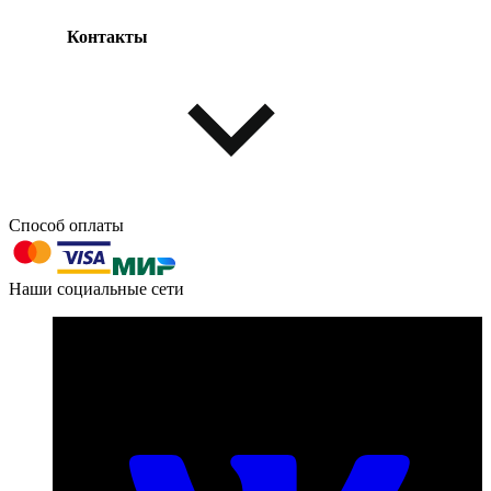
Контакты
Одежда и обувь
Аксессуары
Способ оплаты
603004, г. Нижний Новгород, проспект Ленина, д. 95
Наши социальные сети
Номер телефона для связи:
пн-пт с 09:00 до 18:00
+7 (831) 290-86-98