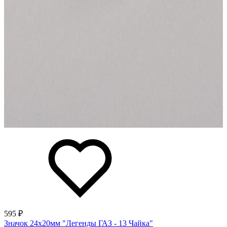
595 ₽
Значок 24х20мм "Легенды ГАЗ - 13 Чайка"