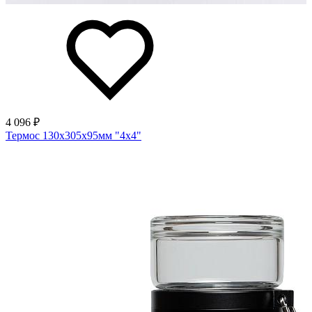
4 096 ₽
Термос 130х305х95мм "4х4"