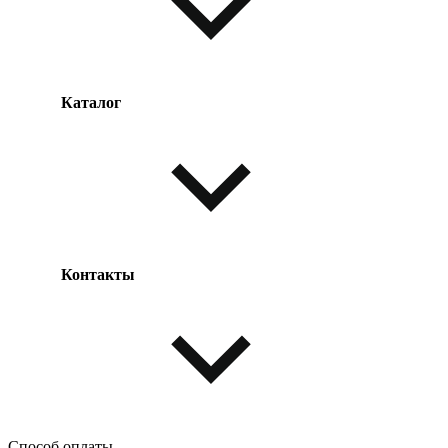
Каталог
Оплата товара
Доставка товара
Возврат товара
Таблица размеров
Контакты
Одежда и обувь
Аксессуары
Способ оплаты