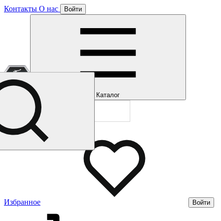
Контакты
О нас
Войти
Отлично!
Подписка
Каталог
Будем направля
Мы уже направл
Газмерч
Избранное
Войти