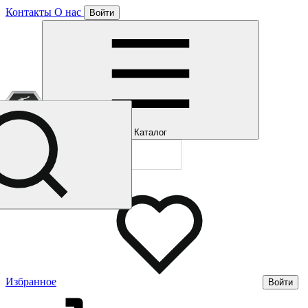
Контакты
О нас
Войти
Отлично!
Подписка
Каталог
Будем направля
Мы уже направл
Газмерч
Избранное
Войти