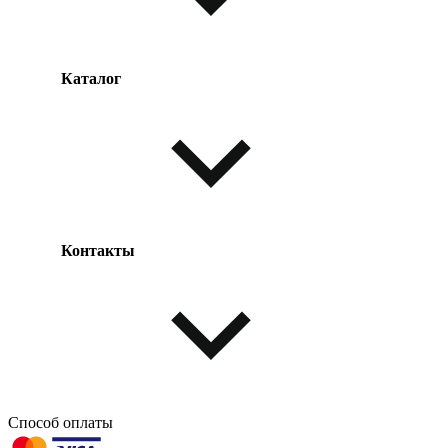
Каталог
Оплата товара
Доставка товара
Возврат товара
Таблица размеров
Контакты
Одежда и обувь
Аксессуары
Способ оплаты
603004, г. Нижний Новгород, проспект Ленина, д. 95