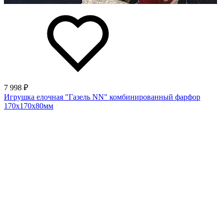
7 998 ₽
Игрушка елочная "Газель NN" комбинированный фарфор
170х170х80мм