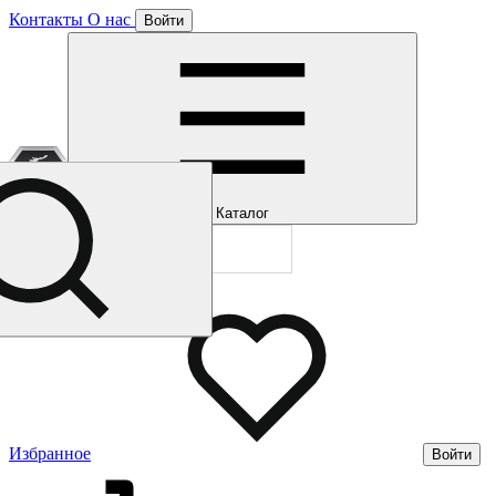
Контакты
О нас
Войти
Отлично!
Подписка
Каталог
Будем направля
Мы уже направл
Газмерч
Избранное
Войти