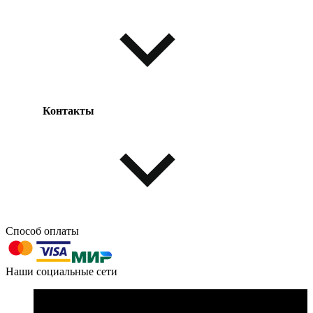
Оплата товара
Доставка товара
Возврат товара
Таблица размеров
Контакты
Одежда и обувь
Аксессуары
Способ оплаты
603004, г. Нижний Новгород, проспект Ленина, д. 95
Наши социальные сети
Номер телефона для связи: