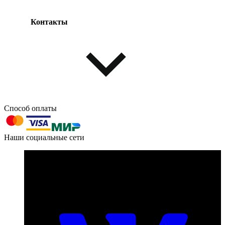
Контакты
Одежда и обувь
Аксессуары
Способ оплаты
603004, г. Нижний Новгород, проспект Ленина, д. 95
Наши социальные сети
Номер телефона для связи:
пн-пт с 09:00 до 18:00
+7 (831) 290-86-98