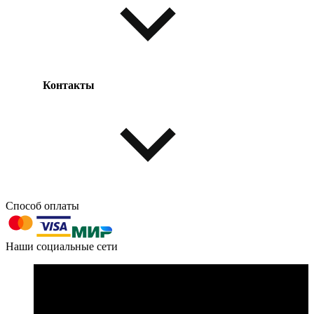
Возврат товара
Таблица размеров
Контакты
Одежда и обувь
Аксессуары
Способ оплаты
603004, г. Нижний Новгород, проспект Ленина, д. 95
Наши социальные сети
Номер телефона для связи:
пн-пт с 09:00 до 18:00