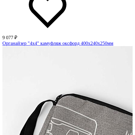
9 077 ₽
Органайзер "4х4" камуфляж оксфорд 400х240х250мм