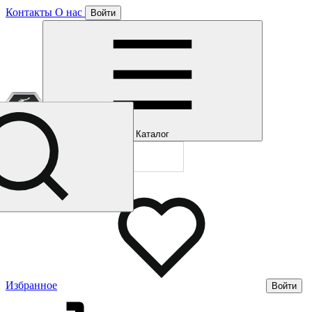
Контакты
О нас
Войти
Отлично!
Подписка
Каталог
Будем направля
Мы уже направл
Газмерч
Избранное
Войти