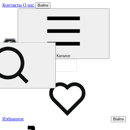
Контакты
О нас
Войти
Отлично!
Подписка
Каталог
Будем направля
Мы уже направл
Газмерч
Избранное
Войти