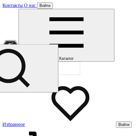
Контакты
О нас
Войти
Отлично!
Подписка
Каталог
Будем направля
Мы уже направл
Газмерч
Избранное
Войти