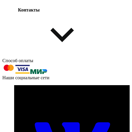
Контакты
Одежда и обувь
Аксессуары
Способ оплаты
603004, г. Нижний Новгород, проспект Ленина, д. 95
Наши социальные сети
Номер телефона для связи:
пн-пт с 09:00 до 18:00
+7 (831) 290-86-98