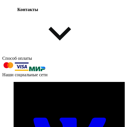
Контакты
Одежда и обувь
Аксессуары
Способ оплаты
603004, г. Нижний Новгород, проспект Ленина, д. 95
Наши социальные сети
Номер телефона для связи:
пн-пт с 09:00 до 18:00
+7 (831) 290-86-98