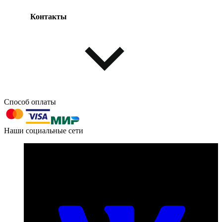
Контакты
Одежда и обувь
Аксессуары
Способ оплаты
603004, г. Нижний Новгород, проспект Ленина, д. 95
Наши социальные сети
Номер телефона для связи:
пн-пт с 09:00 до 18:00
+7 (831) 290-86-98