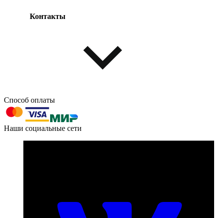
Контакты
Одежда и обувь
Аксессуары
Способ оплаты
603004, г. Нижний Новгород, проспект Ленина, д. 95
Наши социальные сети
Номер телефона для связи:
пн-пт с 09:00 до 18:00
+7 (831) 290-86-98