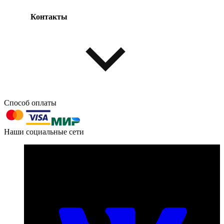
Контакты
Одежда и обувь
Аксессуары
Способ оплаты
603004, г. Нижний Новгород, проспект Ленина, д. 95
Наши социальные сети
Номер телефона для связи:
пн-пт с 09:00 до 18:00
+7 (831) 290-86-98