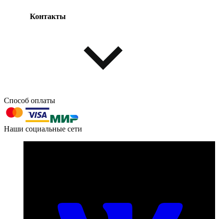
Контакты
Одежда и обувь
Аксессуары
Способ оплаты
603004, г. Нижний Новгород, проспект Ленина, д. 95
Наши социальные сети
Номер телефона для связи:
пн-пт с 09:00 до 18:00
+7 (831) 290-86-98