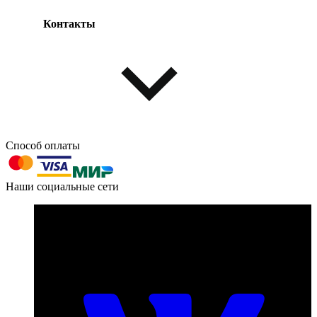
Контакты
Одежда и обувь
Аксессуары
Способ оплаты
603004, г. Нижний Новгород, проспект Ленина, д. 95
Наши социальные сети
Номер телефона для связи:
пн-пт с 09:00 до 18:00
+7 (831) 290-86-98