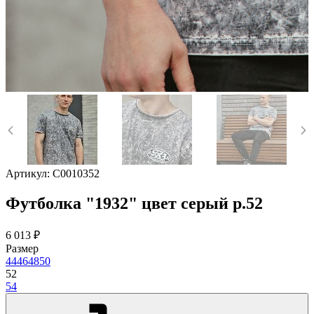
Артикул:
C0010352
Футболка "1932" цвет серый р.52
6 013 ₽
Размер
44
46
48
50
52
54