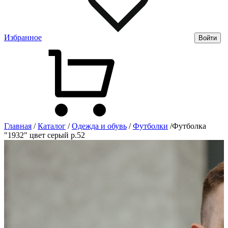
Избранное
Войти
Главная
/
Каталог
/
Одежда и обувь
/
Футболки
/
Футболка
"1932" цвет серый р.52