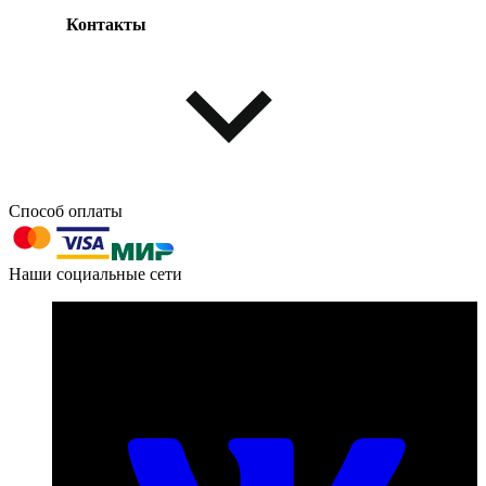
Контакты
Одежда и обувь
Аксессуары
Способ оплаты
603004, г. Нижний Новгород, проспект Ленина, д. 95
Наши социальные сети
Номер телефона для связи:
пн-пт с 09:00 до 18:00
+7 (831) 290-86-98