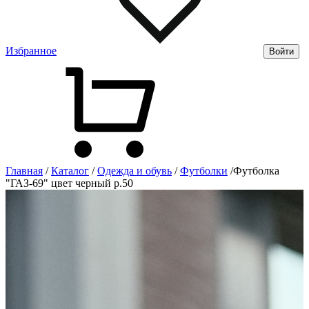
Избранное
Войти
Главная
/
Каталог
/
Одежда и обувь
/
Футболки
/
Футболка
"ГАЗ-69" цвет черный р.50