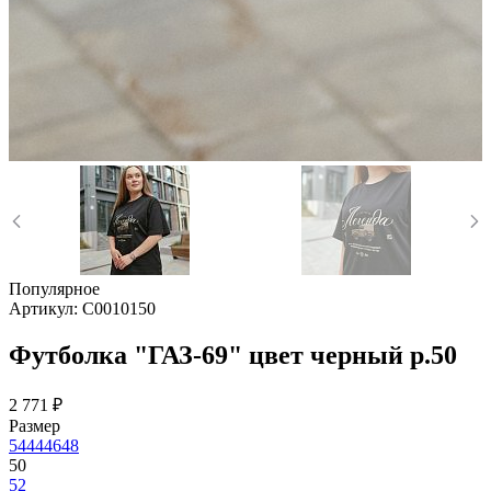
Популярное
Артикул:
C0010150
Футболка "ГАЗ-69" цвет черный р.50
2 771 ₽
Размер
54
44
46
48
50
52