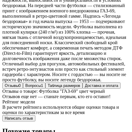
надёжности, выносливости и универсальности в условиях
бездорожья. На передней части футболки — стилизованный
принт с изображением военного внедорожника ГАЗ-69,
выполненный в ретро-цветовой гамме. Надпись «Легенда
бездорожья» и год начала выпуска — 1953 — подчеркивают
историческую значимость модели. Футболка выполнена из
плотной кулирки (240 г/м²) из 100% хлопка — прочная,
мягкая ткань с отличной воздухопроницаемостью, идеальная
для повседневной носки. Классический свободный крой
обеспечивает комфорт, а современная печать методом ДТФ
(Direct-to-Film) гарантирует яркость, детализацию и
долговечность изображения даже после множества стирок.
Отличный выбор для прогулок, автомобильных фестивалей,
встреч ретро-энтузиастов или просто как стильный элемент
гардероба с характером. Носите с гордостью — вы носите не
просто футболку, вы носите легенду бездорожья.
Отзывы
0
Вопросы
1
Таблица размеров
Доставка и оплата
Отзывы о товаре: Футболка "ГАЗ-69" цвет черный
Отзывов еще нет — станьте первым, кто его оставит!
Рейтинг модели
В расчете рейтинга используются общие оценки товара и
оценки по характеристикам за все время
Написать отзыв
Похожие товары