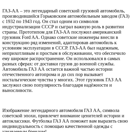
ГАЗ-АА – это легендарный советский грузовой автомобиль,
производившийся Горьковским автомобильным заводом (ГАЗ)
с 1932 по 1943 год. Он стал одним из символов
индустриализации СССР и сыграл важную роль в развитии
страны. Прототипом для ГАЗ-АА послужил американский
грузовик Ford AA. Однако советские инженеры внесли в
конструкцию ряд изменений, адаптировав автомобиль к
условиям эксплуатации в СССР. ГАЗ-АА был надежным,
неприхотливым и простым в обслуживании, что обеспечило
ему широкое распространение. Он использовался в самых
разных сферах: от доставки грузов до военной службы.
Автомобиль ГАЗ АА остается важной частью истории
отечественного автопрома и до сих пор вызывает
ностальгические чувства у многих. Этот грузовик ГАЗ АА
заслужил свою популярность благодаря надёжности и
выносливости.
Изображение легендарного автомобиля ГАЗ АА, символа
советской эпохи, привлечет внимание ценителей истории и
автоклассики. Футболка ГАЗ АА поможет вам выразить свою
индивидуальность с помощью качественной одежды с
узнаваемым брендом!