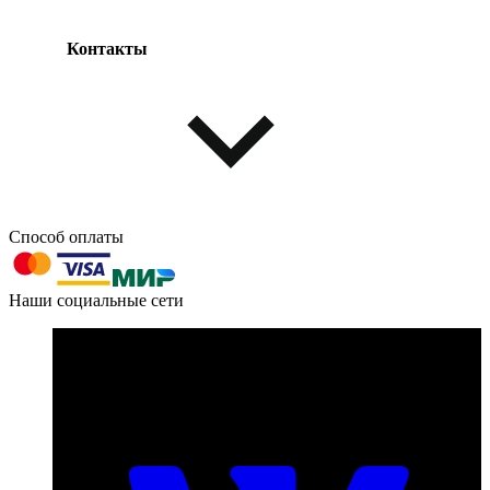
Контакты
Одежда и обувь
Аксессуары
Способ оплаты
603004, г. Нижний Новгород, проспект Ленина, д. 95
Наши социальные сети
Номер телефона для связи:
пн-пт с 09:00 до 18:00
+7 (831) 290-86-98