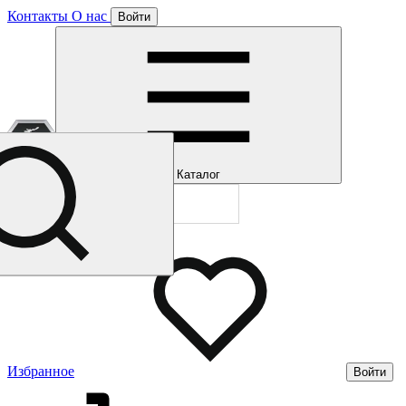
Контакты
О нас
Войти
Отлично!
Подписка
Каталог
Будем направля
Мы уже направл
Газмерч
Избранное
Войти