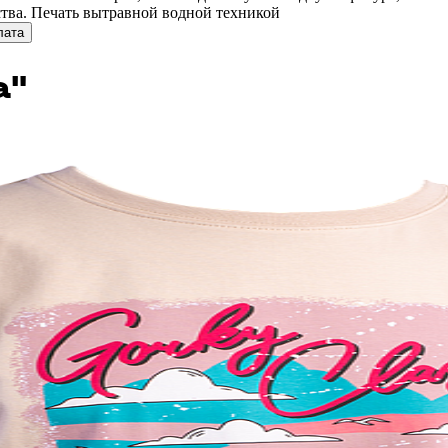
ества. Печать вытравной водной техникой
лата
а"