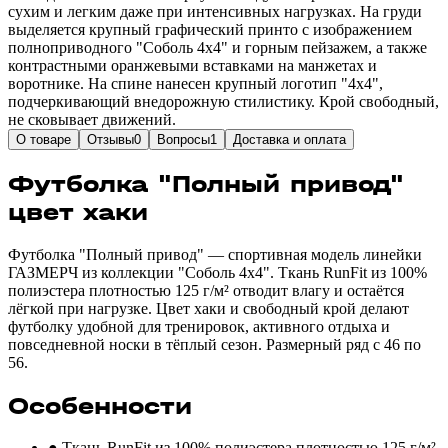
сухим и легким даже при интенсивных нагрузках. На груди
выделяется крупный графический принто с изображением
полноприводного "Соболь 4х4" и горным пейзажем, а также
контрастными оранжевыми вставками на манжетах и
воротнике. На спине нанесен крупный логотип "4x4",
подчеркивающий внедорожную стилистику. Крой свободный,
не сковывает движений.
О товаре
Отзывы
0
Вопросы
1
Доставка и оплата
Футболка "Полный привод"
цвет хаки
Футболка "Полный привод" — спортивная модель линейки
ГАЗМЕРЧ из коллекции "Соболь 4х4". Ткань RunFit из 100%
полиэстера плотностью 125 г/м² отводит влагу и остаётся
лёгкой при нагрузке. Цвет хаки и свободный крой делают
футболку удобной для тренировок, активного отдыха и
повседневной носки в тёплый сезон. Размерный ряд с 46 по
56.
Особенности
● Ткань RunFit из 100% полиэстера плотностью 125 г/м²