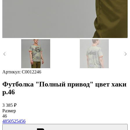
Артикул:
C0012246
Футболка "Полный привод" цвет хаки
р.46
3 385 ₽
Размер
46
48
50
52
54
56