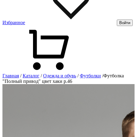
Избранное
Войти
Главная
/
Каталог
/
Одежда и обувь
/
Футболки
/
Футболка
"Полный привод" цвет хаки р.46