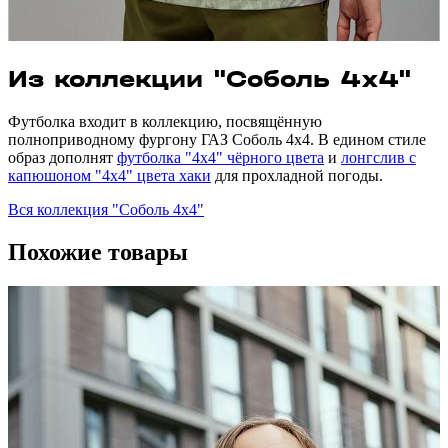
Из коллекции "Соболь 4х4"
Футболка входит в коллекцию, посвящённую
полноприводному фургону ГАЗ Соболь 4х4. В едином стиле
образ дополнят
футболка "4х4" чёрного цвета
и
лонгслив с
капюшоном "4х4" цвета хаки
для прохладной погоды.
Вся коллекция "Соболь 4х4"
Похожие товары