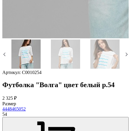
Артикул:
C0010254
Футболка "Волга" цвет белый р.54
2 325 ₽
Размер
44
48
46
50
52
54