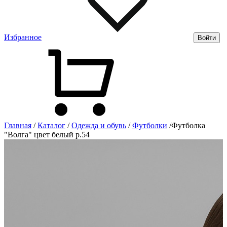
Избранное
Войти
Главная
/
Каталог
/
Одежда и обувь
/
Футболки
/
Футболка
"Волга" цвет белый р.54