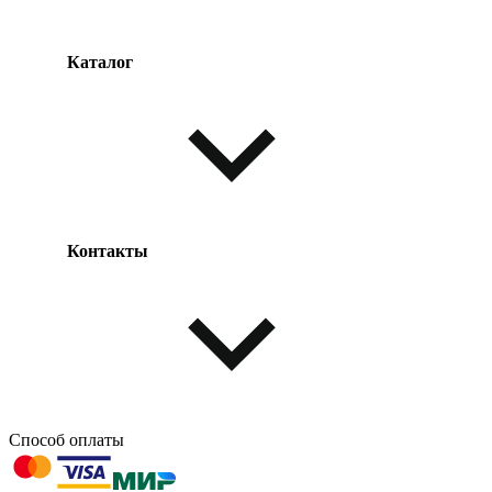
Каталог
Оплата товара
Доставка товара
Возврат товара
Таблица размеров
Контакты
Одежда и обувь
Аксессуары
Способ оплаты
603004, г. Нижний Новгород, проспект Ленина, д. 95