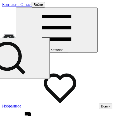
Контакты
О нас
Войти
Отлично!
Подписка
Каталог
Будем направля
Мы уже направл
Газмерч
Избранное
Войти