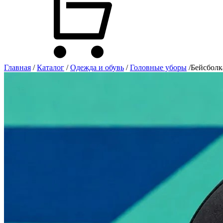
Главная
/
Каталог
/
Одежда и обувь
/
Головные уборы
/
Бейсболк