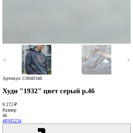
Артикул:
C0040346
Худи "1932" цвет серый р.46
9 272 ₽
Размер
46
48
50
52
54