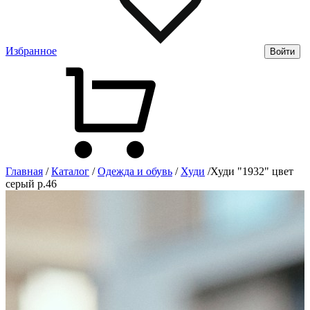
Избранное
Войти
Главная
/
Каталог
/
Одежда и обувь
/
Худи
/
Худи "1932" цвет
серый р.46