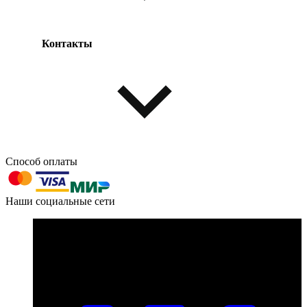
Контакты
Одежда и обувь
Аксессуары
Способ оплаты
603004, г. Нижний Новгород, проспект Ленина, д. 95
Наши социальные сети
Номер телефона для связи:
пн-пт с 09:00 до 18:00
+7 (831) 290-86-98