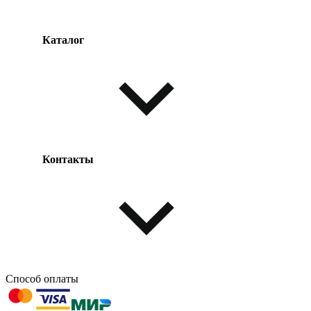
Каталог
Оплата товара
Доставка товара
Возврат товара
Таблица размеров
Контакты
Одежда и обувь
Аксессуары
Способ оплаты
603004, г. Нижний Новгород, проспект Ленина, д. 95