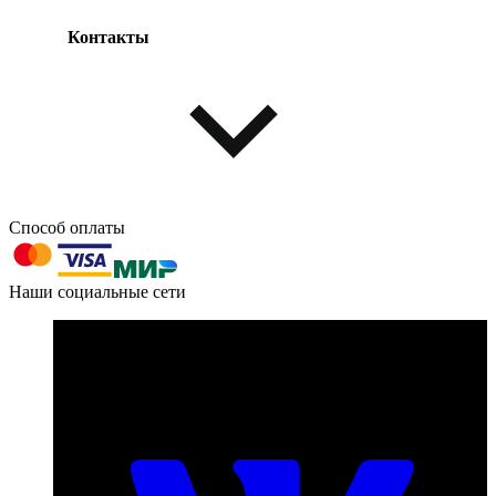
Контакты
Одежда и обувь
Аксессуары
Способ оплаты
603004, г. Нижний Новгород, проспект Ленина, д. 95
Наши социальные сети
Номер телефона для связи:
пн-пт с 09:00 до 18:00
+7 (831) 290-86-98