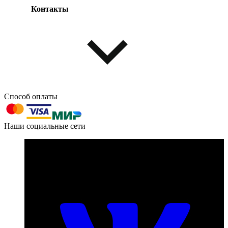
Контакты
Одежда и обувь
Аксессуары
Способ оплаты
603004, г. Нижний Новгород, проспект Ленина, д. 95
Наши социальные сети
Номер телефона для связи:
пн-пт с 09:00 до 18:00
+7 (831) 290-86-98