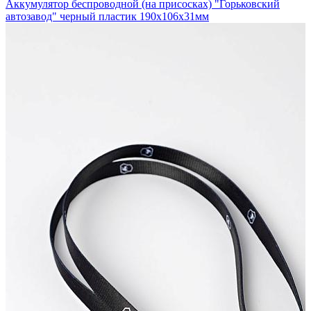
Аккумулятор беспроводной (на присосках) "Горьковский
автозавод" черный пластик 190x106x31мм