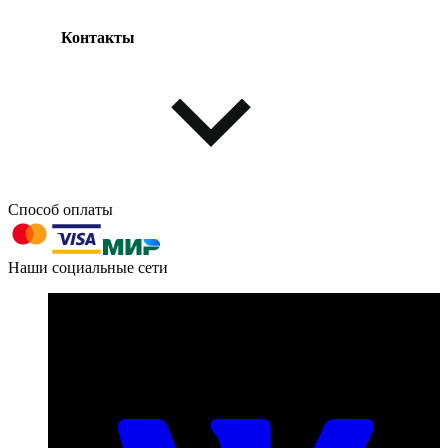
Контакты
Одежда и обувь
Аксессуары
Способ оплаты
603004, г. Нижний Новгород, проспект Ленина, д. 95
Наши социальные сети
Номер телефона для связи:
пн-пт с 09:00 до 18:00
+7 (831) 290-86-98