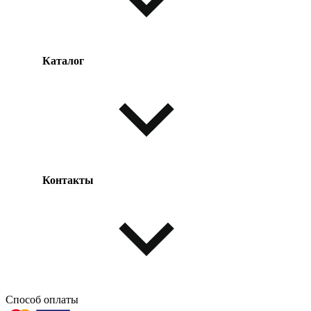
Каталог
Оплата товара
Доставка товара
Возврат товара
Таблица размеров
Контакты
Одежда и обувь
Аксессуары
Способ оплаты
603004, г. Нижний Новгород, проспект Ленина, д. 95