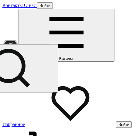
Контакты
О нас
Войти
Отлично!
Подписка
Каталог
Будем направля
Мы уже направл
Газмерч
Избранное
Войти