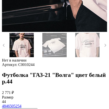
Нет в наличии
Артикул:
C0010244
Футболка "ГАЗ-21 "Волга" цвет белый
р.44
2 771 ₽
Размер
44
48
46
50
52
54