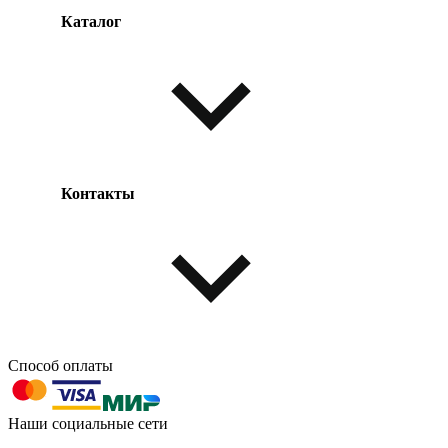
Каталог
Оплата товара
Доставка товара
Возврат товара
Таблица размеров
Контакты
Одежда и обувь
Аксессуары
Способ оплаты
603004, г. Нижний Новгород, проспект Ленина, д. 95
Наши социальные сети
Номер телефона для связи: