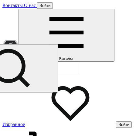
Контакты
О нас
Войти
Отлично!
Подписка
Каталог
Будем направля
Мы уже направл
Газмерч
Избранное
Войти