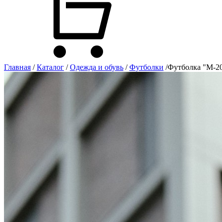
Главная
/
Каталог
/
Одежда и обувь
/
Футболки
/
Футболка "М-20