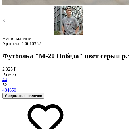
Нет в наличии
Артикул:
C0010352
Футболка "М-20 Победа" цвет серый р.
2 325 ₽
Размер
44
52
48
46
50
Уведомить о наличии