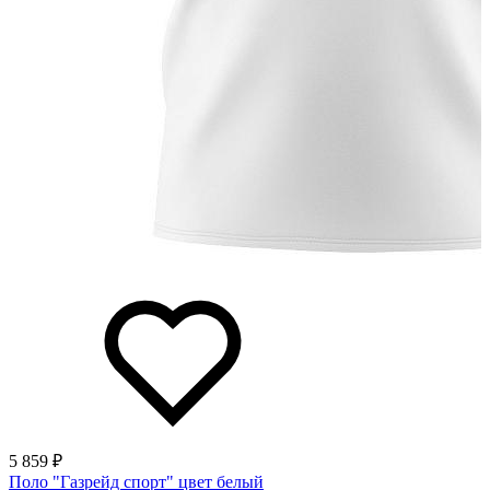
5 859 ₽
Поло "Газрейд спорт" цвет белый