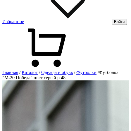
Избранное
Войти
Главная
/
Каталог
/
Одежда и обувь
/
Футболки
/
Футболка
"М-20 Победа" цвет серый р.48