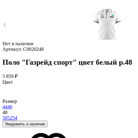
Нет в наличии
Артикул:
С0020248
Поло "Газрейд спорт" цвет белый р.48
5 859 ₽
Цвет
Размер
44
46
48
50
52
54
Уведомить о наличии