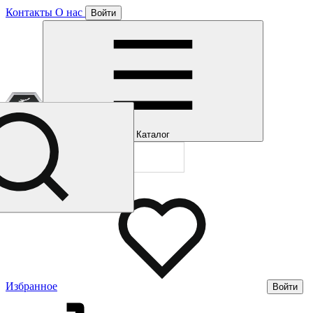
Контакты
О нас
Войти
Отлично!
Подписка
Каталог
Будем направля
Мы уже направл
Газмерч
Избранное
Войти