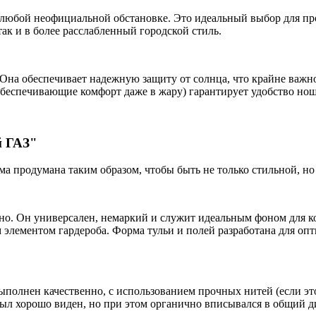
любой неофициальной обстановке. Это идеальный выбор для прог
так и в более расслабленный городской стиль.
Она обеспечивает надежную защиту от солнца, что крайне важно
обеспечивающие комфорт даже в жару) гарантирует удобство ноше
й ГАЗ"
а продумана таким образом, чтобы быть не только стильной, но
о. Он универсален, немаркий и служит идеальным фоном для кон
 элементом гардероба. Форма тульи и полей разработана для о
ыполнен качественно, с использованием прочных нитей (если э
ыл хорошо виден, но при этом органично вписывался в общий ди