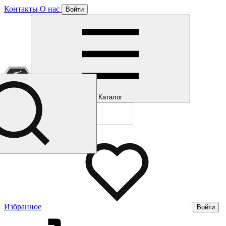
Контакты
О нас
Войти
Отлично!
Подписка
Каталог
Будем направля
Мы уже направл
Газмерч
Избранное
Войти