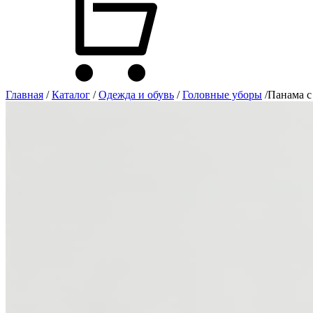
Главная
/
Каталог
/
Одежда и обувь
/
Головные уборы
/
Панама с