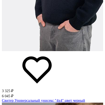
3 325 ₽
6 045 ₽
Свитер Универсальный унисекс "4х4" цвет черный