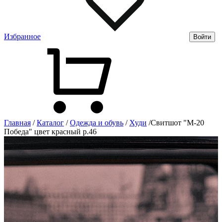
Избранное
Войти
Главная
/
Каталог
/
Одежда и обувь
/
Худи
/
Свитшот "М-20
Победа" цвет красный р.46