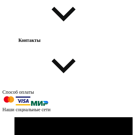
Возврат товара
Таблица размеров
Контакты
Одежда и обувь
Аксессуары
Способ оплаты
603004, г. Нижний Новгород, проспект Ленина, д. 95
Наши социальные сети
Номер телефона для связи: