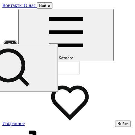
Контакты
О нас
Войти
Отлично!
Подписка
Каталог
Будем направля
Мы уже направл
Газмерч
Избранное
Войти