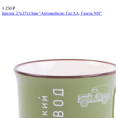
1 250 ₽
Брелок 27х37х13мм "Автомобили: Газ АА, Газель NN"