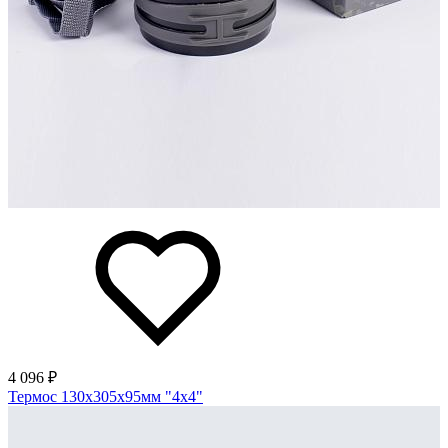
4 096 ₽
Термос 130х305х95мм "4х4"